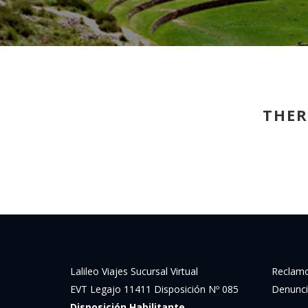
THER
Lalileo Viajes Sucursal Virtual
Reclamo
EVT Legajo 11411 Disposición Nº 085
Denunci
Disposición Habilitante